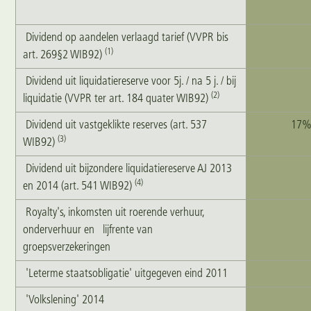
Dividend op aandelen verlaagd tarief (VVPR bis
(1)
art. 269§2 WIB92)
Dividend uit liquidatiereserve voor 5j. / na 5 j. / bij
(2)
liquidatie (VVPR ter art. 184 quater WIB92)
Dividend uit vastgeklikte reserves (art. 537
17%
(3)
WIB92)
Dividend uit bijzondere liquidatiereserve AJ 2013
(4)
en 2014 (art. 541 WIB92)
Royalty's, inkomsten uit roerende verhuur,
onderverhuur en lijfrente van
groepsverzekeringen
'Leterme staatsobligatie' uitgegeven eind 2011
'Volkslening' 2014