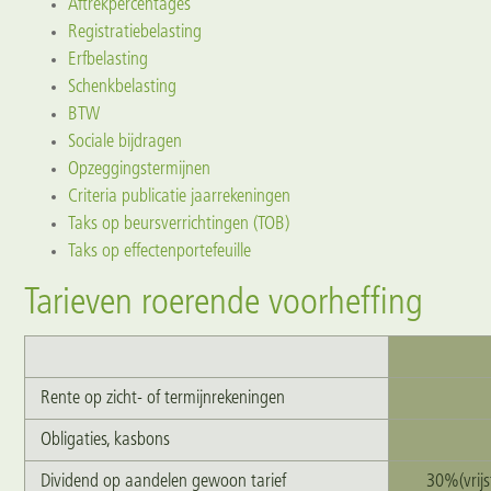
Aftrekpercentages
Registratiebelasting
Erfbelasting
Schenkbelasting
BTW
Sociale bijdragen
Opzeggingstermijnen
Criteria publicatie jaarrekeningen
Taks op beursverrichtingen (TOB)
Taks op effectenportefeuille
Tarieven roerende voorheffing
Rente op zicht- of termijnrekeningen
Obligaties, kasbons
Dividend op aandelen gewoon tarief
30%(vrijst