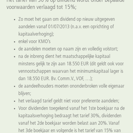
Het tarief van 30% op dividend wordt onder bepaalde
voorwaarden verlaagd tot 15%;
Zo moet het gaan om dividend op nieuw uitgegeven
aandelen vanaf 01/07/2013 (n.a.v. een oprichting of
kapitaalverhoging);
enkel voor KMO’s
de aandelen moeten op naam zijn en volledig volstort;
na de inbreng dient het maatschappelijke kapitaal
minstens gelijk te zijn aan 18.550 EUR (dit geldt ook voor
vennootschappen waarvan het minimumkapitaal lager is
dan 18.550 EUR. Bv. Comm.V., VOF, …);
de aandeelhouders moeten ononderbroken volle eigenaar
blijven;
het verlaagd tarief geldt niet voor preferente aandelen;
Voor dividenden toegekend vanaf het 1ste boekjaar na de
kapitaalsverhoging bedraagt het tarief 30%, dividenden
vanaf het 2de boekjaar worden belast aan 20%. Vanaf
het 3de boekjaar en volgende is het tarief van 15% van