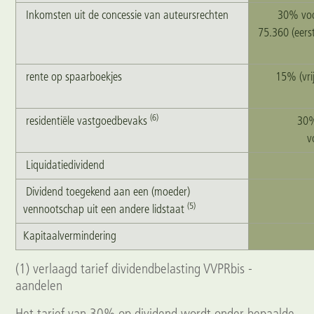
Inkomsten uit de concessie van auteursrechten
30% voo
75.360 (eerst
rente op spaarboekjes
15% (vri
(6)
residentiële vastgoedbevaks
30%
v
Liquidatiedividend
Dividend toegekend aan een (moeder)
(5)
vennootschap uit een andere lidstaat
Kapitaalvermindering
(1) verlaagd tarief dividendbelasting VVPRbis -
aandelen