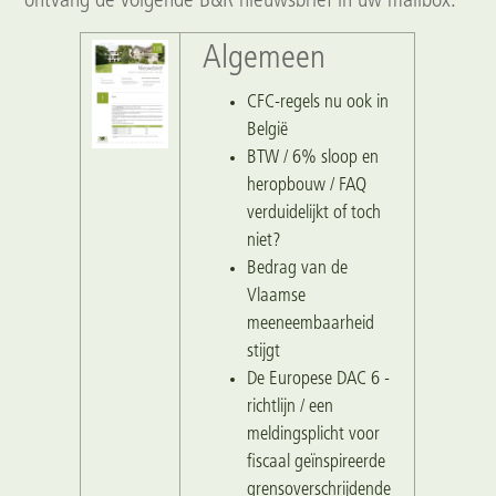
ontvang de volgende B&R nieuwsbrief in uw mailbox.
Algemeen
CFC-regels nu ook in
België
BTW / 6% sloop en
heropbouw / FAQ
verduidelijkt of toch
niet?
Bedrag van de
Vlaamse
meeneembaarheid
stijgt
De Europese DAC 6 -
richtlijn / een
meldingsplicht voor
fiscaal geïnspireerde
grensoverschrijdende