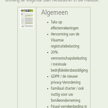
ontvang de volgende B&R nieuwsbrief in uw mailbox.
Algemeen
Taks op
effectenrekeningen
Hervorming van de
Vlaamse
registratiebelasting
20%
vennootschapsbelasting
/ minimale
bedrijfsleidersbezoldiging
GDPR / de nieuwe
privacy-Verordening
Familiaal charter / ook
nuttig voor uw
familieonderneming
Finaal verrekenbeding in