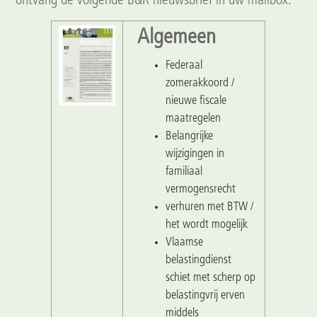
ontvang de volgende B&R nieuwsbrief in uw mailbox.
Algemeen
Federaal
zomerakkoord /
nieuwe fiscale
maatregelen
Belangrijke
wijzigingen in
familiaal
vermogensrecht
verhuren met BTW /
het wordt mogelijk
Vlaamse
belastingdienst
schiet met scherp op
belastingvrij erven
middels